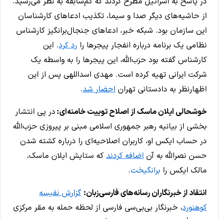
در پاسخ به اسرائیل مطرح کردند که کم‌سابقه به نظر می‌رسید.
از حاشیه‌های دیگر صدا و سیما، تکذیب ادعاهای کارشناسان
این سازمان بود. شبکه خبر، ادعاهای جنجال‌برانگیز کارشناس
نظامی یک برنامه درباره انفجار پیجرها را
رد کرد
. این
کارشناس گفته بود حزب‌الله، این پیجرها را به واسطه یک
شرکت ایرانی تهیه کرده است. مهدی اسداللهی پس از این
اظهارنظر به دادستانی تهران
احضار شد
.
خوشحالی ایلان ماسک از اصلاح توییت خامنه‌ای:
در پی انتشار
بخشی از بیانیه رهبر جمهوری اسلامی مبنی بر پیروزی حزب‌الله
در حساب ایکس او، کاربران اصلاحیه‌ای را درباره کشته شدن
حسن نصرالله به آن
اضافه کردند
که ستایش ایلان ماسک،
مالک ایکس را
برانگیخت
.
انتقاد از خبرنگاران رسانه‌های فارسی‌زبان:
گزارش نفیسه
کوهنورد
، خبرنگار بی‌بی‌سی فارسی از لحظه حمله به مقر مرکزی