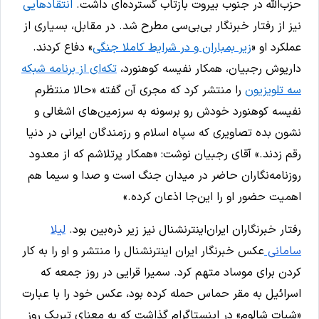
حزب‌الله در جنوب بیروت بازتاب گسترده‌ای داشت.
انتقادهایی
نیز از رفتار خبرنگار بی‌بی‌سی مطرح شد. در مقابل، بسیاری از
عملکرد او «
زیر بمباران و در شرایط کاملا جنگی
» دفاع کردند.
داریوش رجبیان، همکار نفیسه کوهنورد،
تکه‌ای از برنامه شبکه
سه تلویزیون
را منتشر کرد که مجری آن گفته «حالا منتظرم
نفیسه کوهنورد خودش رو برسونه به سرزمین‌های اشغالی و
نشون بده تصاویری که سپاه اسلام و رزمندگان ایرانی در دنیا
رقم زدند.» آقای رجبیان نوشت: «همکار پرتلاشم که از معدود
روزنامه‌نگاران حاضر در میدان جنگ است و صدا و سیما هم
اهمیت حضور او را این‌جا اذعان کرده.»
رفتار خبرنگاران ایران‌اینترنشنال نیز زیر ذره‌بین بود.
لیلا
سامانی
عکس خبرنگار ایران اینترنشنال را منتشر و او را به کار
کردن برای موساد متهم کرد. سمیرا قرایی در روز جمعه که
اسرائیل به مقر حماس حمله کرده بود، عکس خود را با عبارت
«شبات شالوم» در اینستاگرام گذاشت که به معنای تبریک روز