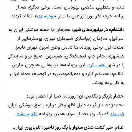
شنبه و تعطیلی مذهبی یهودیان است. برخی دیگری هم از
برنامه حرف آخر پوریا زراعتی با تیتر «
پودرسازی
» انتقاد کردند.
«انتقام» در بیلبوردهای شهر:
همزمان با حمله موشکی ایران به
اسرائیل، سازمان زیباسازی شهرداری تهران، پوسترهایی از
صفحه اول برخی روزنامه‌ها شامل وطن امروز، تهران تایمز،
همشهری، جام جم، فرهیختگان، هم‌میهن، صبح نو و سازندگی
را در شهر
نصب کرد
. این روزنامه‌ها تیترهایی همچون «بارش
انتقام»، «منتقم کرار» و «معزالمومنین» در توصیف حمله ایران
به کار برده بودند.
احضار بازیگر و تکذیب آن:
روزنامه صبا از احضار نوید
محمدزاده، بازیگر به دلیل اظهارنظر درباره پاسخ موشکی ایران
خبر داد
که یک روز بعد از سوی همین روزنامه
تکذیب شد
.
اعلام خبر کشته شدن سنوار با یک روز تاخیر:
تلویزیون ایران،