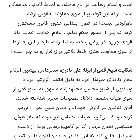
است و اعلام رضایت در این مرحله، به لحاظ قانونی، غیرممکن
است. ارائه این توضیح از سوی معاونت حقوقی ارشاد،
باورکردنی نیست! در اصول ابتدایی حقوق، قانون مشخص
کرده که پس از صدور حکم قطعی، اعلام رضایت، تعابیر طنز
آلودی چون: نذر روغن ریخته به امامزاده، دارد! و این رفتارها،
از سوی معاونت هنری، فقط تلاشی برای فرار رو به جلو است.»
شکایت شیخ قمی از ایرنا:
علی نادری، مدیرعامل پیشین ایرنا و
عمار کلانتری خبرنگار ایرنا به دلیل انتشار گزارشی درباره‌
ویدئویی از شیخ محسن مجتهدزاده مشهور به شیخ قمی از
سوی هیات منصفه‌ دادگاه مطبوعات مجرم شناخته شدند.
آقای کلانتری در گزارش خود این ادعای شیخ قمی را بررسی
کرده بود که می‌گوید: «برنامه حماس این بوده که مغز هوش
مصنوعی تمدن غرب را که در کامپیوترهایی بوده، از دست
اسرائیل خارج کند که این اتفاق افتاده و اکنون پایان تمدن