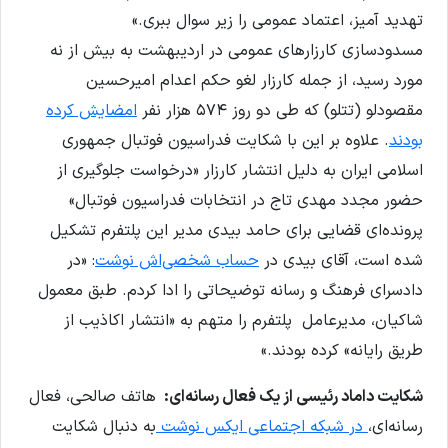
تهدید آمیز، اعتماد عمومی را زیر سوال ببری.»
مسدودسازی کارزارهای عمومی در اردیبهشت به بیش از نه
مورد رسید، از جمله کارزار لغو حکم اعدام امیرحسین
مقصودلو (تتلو) که طی دو روز ۵۷۴ هزار نفر
امضایش کرده
بودند
. علاوه بر این با شکایت فدراسیون فوتبال جمهوری
اسلامی ایران به دلیل انتشار کارزار «درخواست جلوگیری از
حضور مجدد مهدی تاج در انتخابات فدراسیون فوتبال»
پرونده‌ای قضایی برای حامد بیدی مدیر این پلتفرم تشکیل
شده است، آقای بیدی در
حساب شخصی‌اش نوشت
: «در
دادسرای فرهنگ و رسانه توضیحاتی را ادا کردم. طبق معمول
شاکیان، مدیرعامل پلتفرم را متهم به «انتشار اکاذیب از
طریق رایانه» کرده بودند.»
شکایت داماد رئیسی از یک فعال رسانه‌ای:
هاتف صالحی، فعال
رسانه‌ای،
در شبکه اجتماعی ایکس نوشت
به دنبال شکایت