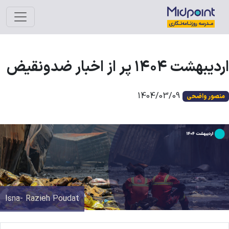
دیبهشت ۱۴۰۴ پر از اخبار ضدونقیض
1404/03/09
منصور واضحی
Isna- Razieh Poudat